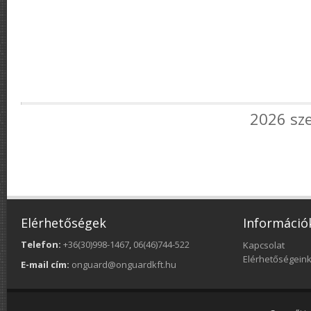
2026 sz
Elérhetőségek
Információ
Telefon:
+36(30)998-1467
,
06(46)744-522
Kapcsolat
Elérhetőségein
E-mail cím:
onguard@onguardkft.hu