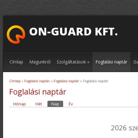
ON-GUARD KFT.
Címlap
Magunkról
Szolgáltatások
»
Foglalási naptár
Ga
Címlap
»
Foglalási naptár
»
Foglalási naptár
» Foglalási naptár
Jelenlegi hely
Foglalási naptár
Hónap
Hét
Nap
(aktív fül)
Év
Elsődleges fülek
2026 sz