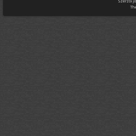
Szerzői j
Th