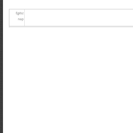
Egész
nap