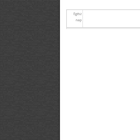
Egész
nap