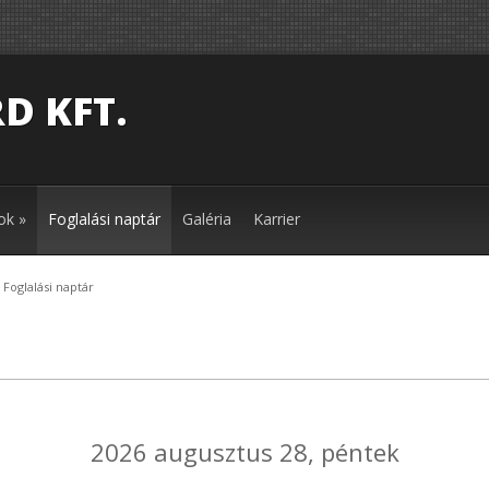
D KFT.
ok
»
Foglalási naptár
Galéria
Karrier
 Foglalási naptár
2026 augusztus 28, péntek