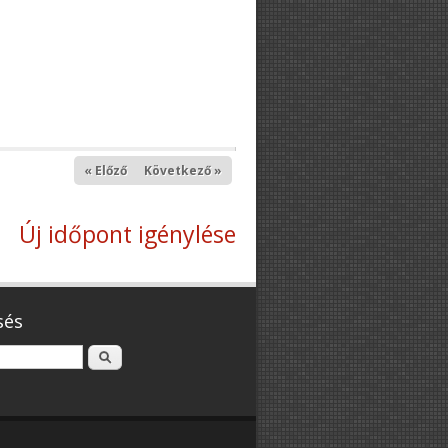
« Előző
Következő »
Új időpont igénylése
sés
Keresés