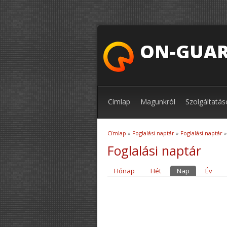
ON-GUAR
Címlap
Magunkról
Szolgáltatás
Címlap
»
Foglalási naptár
»
Foglalási naptár
»
Jelenlegi hely
Foglalási naptár
Hónap
Hét
Nap
(aktív fül)
Év
Elsődleges fülek