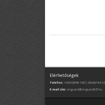
Elérhetőségek
Telefon:
+36(30)998-1467
,
06(46)744-5
E-mail cím:
onguard@onguardkft.hu